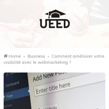
Skip
to
content
Ueed2019.com
Menu
Home
Business
Comment améliorer votre
»
»
visibilité avec le webmarketing ?