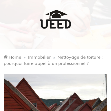
Skip
to
content
Ueed2019.com
Menu
Home
Immobilier
Nettoyage de toiture :
»
»
pourquoi faire appel à un professionnel ?